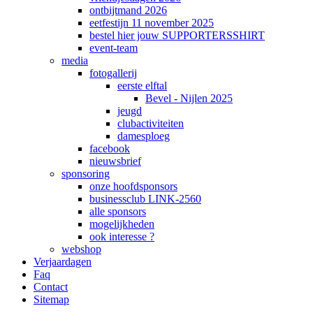
ontbijtmand 2026
eetfestijn 11 november 2025
bestel hier jouw SUPPORTERSSHIRT
event-team
media
fotogallerij
eerste elftal
Bevel - Nijlen 2025
jeugd
clubactiviteiten
damesploeg
facebook
nieuwsbrief
sponsoring
onze hoofdsponsors
businessclub LINK-2560
alle sponsors
mogelijkheden
ook interesse ?
webshop
Verjaardagen
Faq
Contact
Sitemap