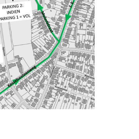
BTW-nr : B
n