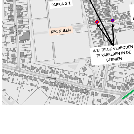
leden 3de amateurklasse 26 ploege