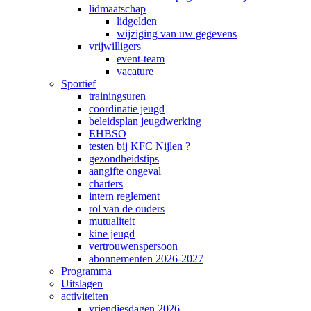
lidmaatschap
lidgelden
wijziging van uw gegevens
vrijwilligers
event-team
vacature
Sportief
trainingsuren
coördinatie jeugd
beleidsplan jeugdwerking
EHBSO
testen bij KFC Nijlen ?
gezondheidstips
aangifte ongeval
charters
intern reglement
rol van de ouders
mutualiteit
kine jeugd
vertrouwenspersoon
abonnementen 2026-2027
Programma
Uitslagen
activiteiten
vriendjesdagen 2026