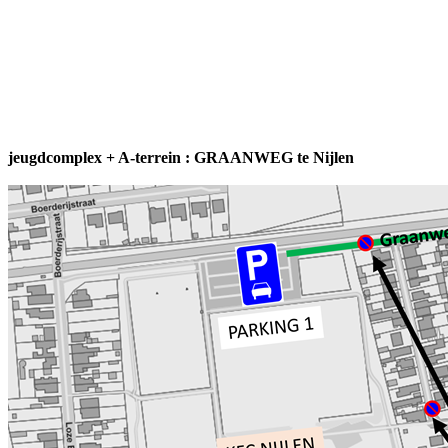
BTW-nr : BE 0404 069 732 sinds
1927 450 leden 3de
amateurklasse 26 ploegen
jeugdcomplex + A-terrein : GRAANWEG te Nijlen