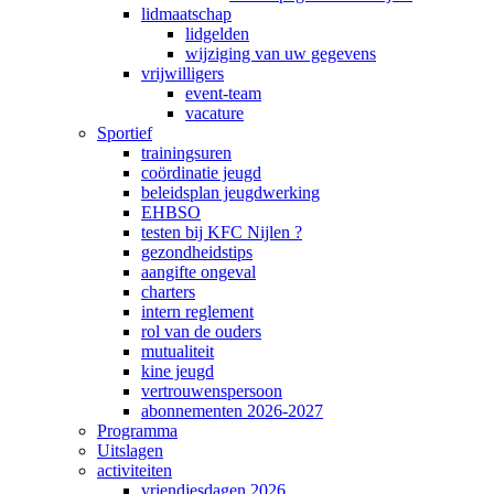
lidmaatschap
lidgelden
wijziging van uw gegevens
vrijwilligers
event-team
vacature
Sportief
trainingsuren
coördinatie jeugd
beleidsplan jeugdwerking
EHBSO
testen bij KFC Nijlen ?
gezondheidstips
aangifte ongeval
charters
intern reglement
rol van de ouders
mutualiteit
kine jeugd
vertrouwenspersoon
abonnementen 2026-2027
Programma
Uitslagen
activiteiten
vriendjesdagen 2026