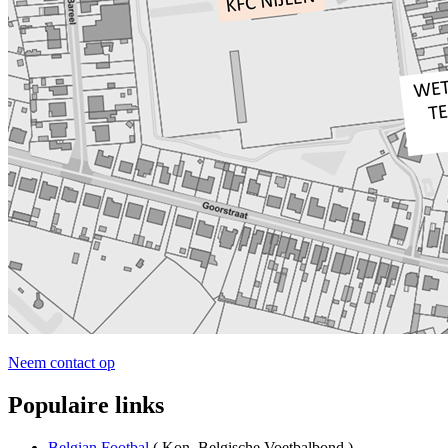
Neem contact op
Populaire links
Belgian Footbal
( Kon. Belgische Voetbalbond )