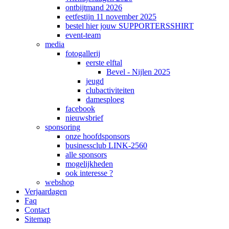
ontbijtmand 2026
eetfestijn 11 november 2025
bestel hier jouw SUPPORTERSSHIRT
event-team
media
fotogallerij
eerste elftal
Bevel - Nijlen 2025
jeugd
clubactiviteiten
damesploeg
facebook
nieuwsbrief
sponsoring
onze hoofdsponsors
businessclub LINK-2560
alle sponsors
mogelijkheden
ook interesse ?
webshop
Verjaardagen
Faq
Contact
Sitemap