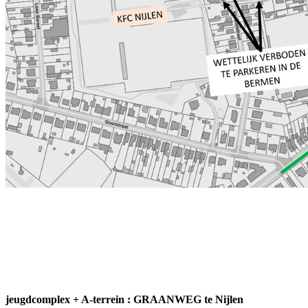
BTW-nr : BE 0404 069 732 sinds
1927 450 leden 3de
amateurklasse 26 ploegen
jeugdcomplex + A-terrein : GRAANWEG te Nijlen