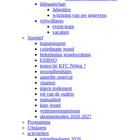
lidmaatschap
lidgelden
wijziging van uw gegevens
vrijwilligers
event-team
vacature
Sportief
trainingsuren
coördinatie jeugd
beleidsplan jeugdwerking
EHBSO
testen bij KFC Nijlen ?
gezondheidstips
aangifte ongeval
charters
intern reglement
rol van de ouders
mutualiteit
kine jeugd
vertrouwenspersoon
abonnementen 2026-2027
Programma
Uitslagen
activiteiten
vriendjesdagen 2026