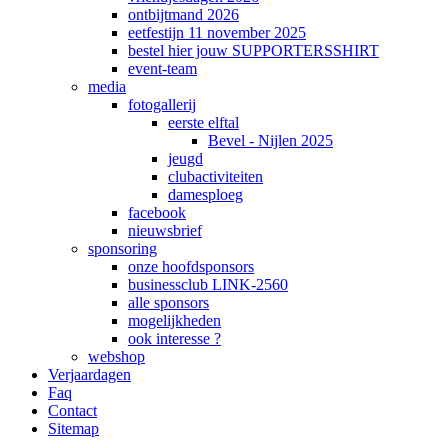
ontbijtmand 2026
eetfestijn 11 november 2025
bestel hier jouw SUPPORTERSSHIRT
event-team
media
fotogallerij
eerste elftal
Bevel - Nijlen 2025
jeugd
clubactiviteiten
damesploeg
facebook
nieuwsbrief
sponsoring
onze hoofdsponsors
businessclub LINK-2560
alle sponsors
mogelijkheden
ook interesse ?
webshop
Verjaardagen
Faq
Contact
Sitemap