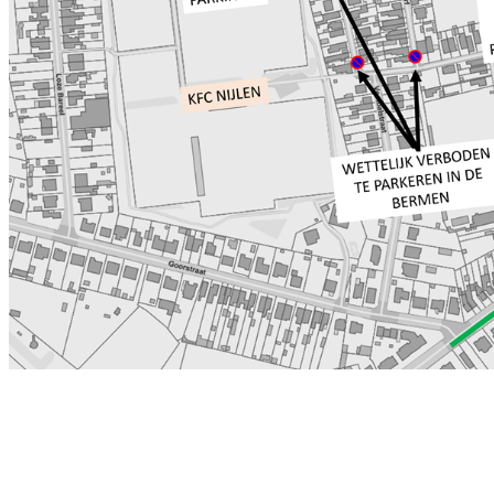
BTW-nr : BE 0404 069 732 sinds
1927 450 leden 3de
amateurklasse 26 ploegen