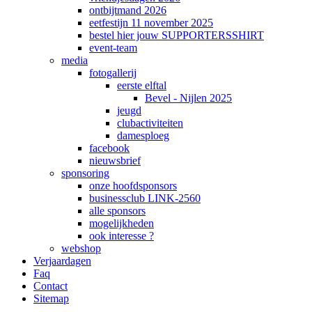
ontbijtmand 2026
eetfestijn 11 november 2025
bestel hier jouw SUPPORTERSSHIRT
event-team
media
fotogallerij
eerste elftal
Bevel - Nijlen 2025
jeugd
clubactiviteiten
damesploeg
facebook
nieuwsbrief
sponsoring
onze hoofdsponsors
businessclub LINK-2560
alle sponsors
mogelijkheden
ook interesse ?
webshop
Verjaardagen
Faq
Contact
Sitemap