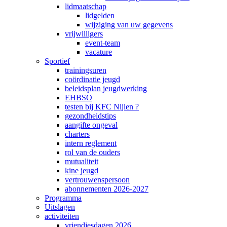
lidmaatschap
lidgelden
wijziging van uw gegevens
vrijwilligers
event-team
vacature
Sportief
trainingsuren
coördinatie jeugd
beleidsplan jeugdwerking
EHBSO
testen bij KFC Nijlen ?
gezondheidstips
aangifte ongeval
charters
intern reglement
rol van de ouders
mutualiteit
kine jeugd
vertrouwenspersoon
abonnementen 2026-2027
Programma
Uitslagen
activiteiten
vriendjesdagen 2026