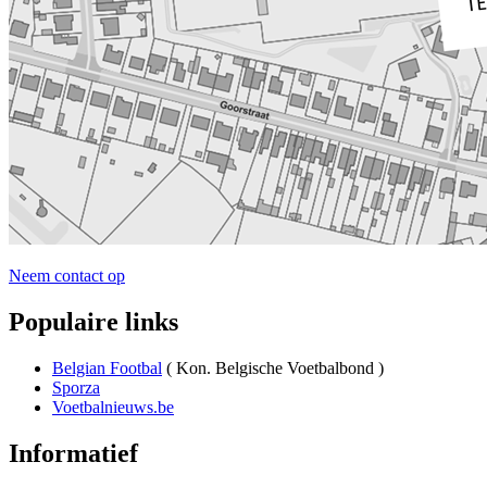
Neem contact op
Populaire links
Belgian Footbal
( Kon. Belgische Voetbalbond )
Sporza
Voetbalnieuws.be
Informatief