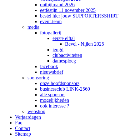
ontbijtmand 2026
eetfestijn 11 november 2025
bestel hier jouw SUPPORTERSSHIRT
event-team
media
fotogallerij
eerste elftal
Bevel - Nijlen 2025
jeugd
clubactiviteiten
damesploeg
facebook
nieuwsbrief
sponsoring
onze hoofdsponsors
businessclub LINK-2560
alle sponsors
mogelijkheden
ook interesse ?
webshop
Verjaardagen
Faq
Contact
Sitemap