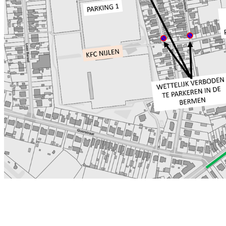
BTW-nr : BE 0404 069 732 sinds
1927 450 leden 3de
amateurklasse 26 ploegen