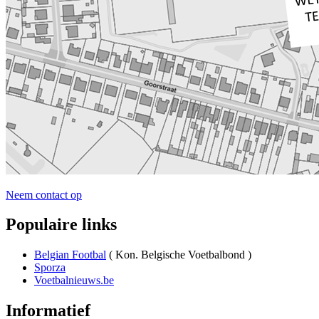
Neem contact op
Populaire links
Belgian Footbal
( Kon. Belgische Voetbalbond )
Sporza
Voetbalnieuws.be
Informatief