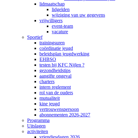
lidmaatschap
lidgelden
wijziging van uw gegevens
vrijwilligers
event-team
vacature
Sportief
trainingsuren
coördinatie jeugd
beleidsplan jeugdwerking
EHBSO
testen bij KFC Nijlen ?
gezondheidstips
aangifte ongeval
charters
intern reglement
rol van de ouders
mutualiteit
kine jeugd
vertrouwenspersoon
abonnementen 2026-2027
Programma
Uitslagen
activiteiten
vriendjesdagen 2026