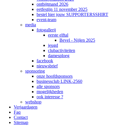
ontbijtmand 2026
eetfestijn 11 november 2025
bestel hier jouw SUPPORTERSSHIRT
event-team
media
fotogallerij
eerste elftal
Bevel - Nijlen 2025
jeugd
clubactiviteiten
damesploeg
facebook
nieuwsbrief
sponsoring
onze hoofdsponsors
businessclub LINK-2560
alle sponsors
mogelijkheden
ook interesse ?
webshop
Verjaardagen
Faq
Contact
Sitemap