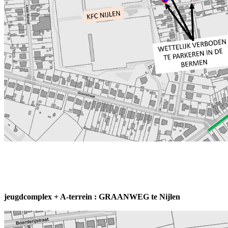
leden 3de amateurklasse 26 ploege
jeugdcomplex + A-terrein : GRAANWEG te Nijlen