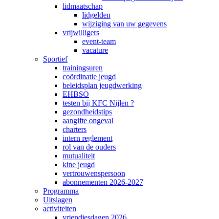
lidmaatschap
lidgelden
wijziging van uw gegevens
vrijwilligers
event-team
vacature
Sportief
trainingsuren
coördinatie jeugd
beleidsplan jeugdwerking
EHBSO
testen bij KFC Nijlen ?
gezondheidstips
aangifte ongeval
charters
intern reglement
rol van de ouders
mutualiteit
kine jeugd
vertrouwenspersoon
abonnementen 2026-2027
Programma
Uitslagen
activiteiten
vriendjesdagen 2026