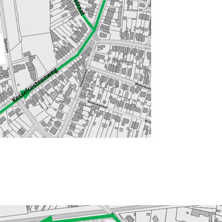
BTW-nr : B
n