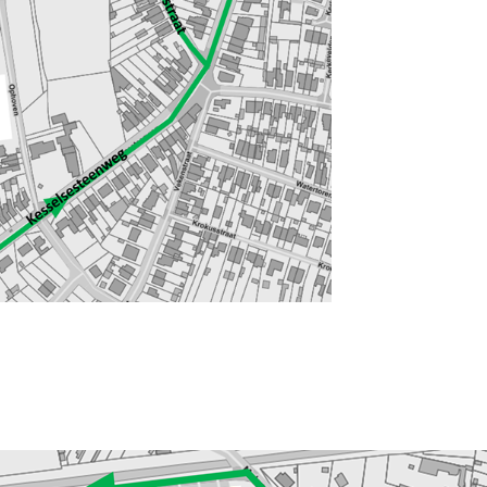
BTW-nr : B
n