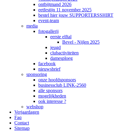
ontbijtmand 2026
eetfestijn 11 november 2025
bestel hier jouw SUPPORTERSSHIRT
event-team
media
fotogallerij
eerste elftal
Bevel - Nijlen 2025
jeugd
clubactiviteiten
damesploeg
facebook
nieuwsbrief
sponsoring
onze hoofdsponsors
businessclub LINK-2560
alle sponsors
mogelijkheden
ook interesse ?
webshop
Verjaardagen
Faq
Contact
Sitemap