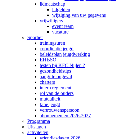
lidmaatschap
lidgelden
wijziging van uw gegevens
vrijwilligers
event-team
vacature
Sportief
trainingsuren
coördinatie jeugd
beleidsplan jeugdwerking
EHBSO
testen bij KFC Nijlen ?
gezondheidstips
aangifte ongeval
charters
intern reglement
rol van de ouders
mutualiteit
kine jeugd
vertrouwenspersoon
abonnementen 2026-2027
Programma
Uitslagen
activiteiten
vriendjesdagen 2026