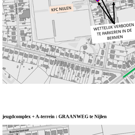
leden 3de amateurklasse 26 ploege
jeugdcomplex + A-terrein : GRAANWEG te Nijlen