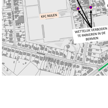
BTW-nr : BE 0404 069 732 sinds
1927 450 leden 3de
amateurklasse 26 ploegen