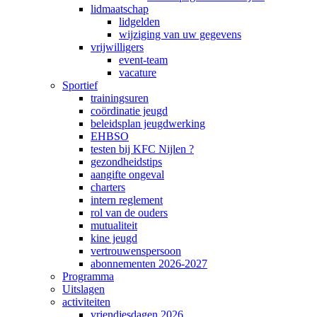
lidmaatschap
lidgelden
wijziging van uw gegevens
vrijwilligers
event-team
vacature
Sportief
trainingsuren
coördinatie jeugd
beleidsplan jeugdwerking
EHBSO
testen bij KFC Nijlen ?
gezondheidstips
aangifte ongeval
charters
intern reglement
rol van de ouders
mutualiteit
kine jeugd
vertrouwenspersoon
abonnementen 2026-2027
Programma
Uitslagen
activiteiten
vriendjesdagen 2026