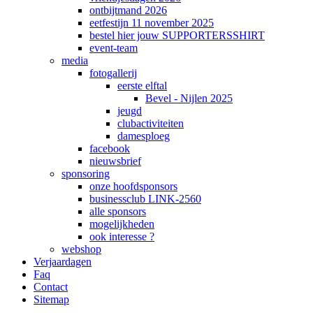
ontbijtmand 2026
eetfestijn 11 november 2025
bestel hier jouw SUPPORTERSSHIRT
event-team
media
fotogallerij
eerste elftal
Bevel - Nijlen 2025
jeugd
clubactiviteiten
damesploeg
facebook
nieuwsbrief
sponsoring
onze hoofdsponsors
businessclub LINK-2560
alle sponsors
mogelijkheden
ook interesse ?
webshop
Verjaardagen
Faq
Contact
Sitemap