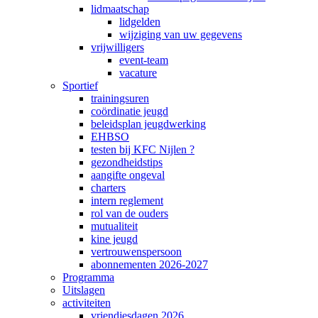
lidmaatschap
lidgelden
wijziging van uw gegevens
vrijwilligers
event-team
vacature
Sportief
trainingsuren
coördinatie jeugd
beleidsplan jeugdwerking
EHBSO
testen bij KFC Nijlen ?
gezondheidstips
aangifte ongeval
charters
intern reglement
rol van de ouders
mutualiteit
kine jeugd
vertrouwenspersoon
abonnementen 2026-2027
Programma
Uitslagen
activiteiten
vriendjesdagen 2026