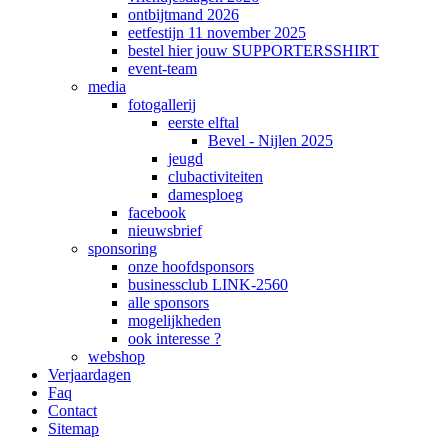
ontbijtmand 2026
eetfestijn 11 november 2025
bestel hier jouw SUPPORTERSSHIRT
event-team
media
fotogallerij
eerste elftal
Bevel - Nijlen 2025
jeugd
clubactiviteiten
damesploeg
facebook
nieuwsbrief
sponsoring
onze hoofdsponsors
businessclub LINK-2560
alle sponsors
mogelijkheden
ook interesse ?
webshop
Verjaardagen
Faq
Contact
Sitemap