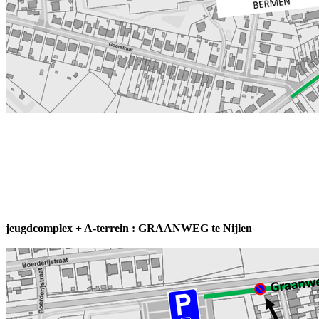
BTW-nr : BE 0404 069 732 sinds
1927 450 leden 3de
amateurklasse 26 ploegen
jeugdcomplex + A-terrein : GRAANWEG te Nijlen