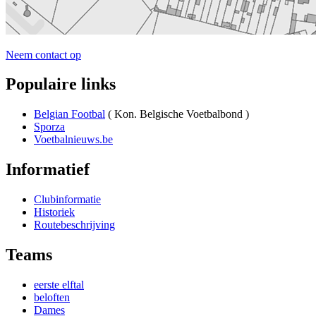
Neem contact op
Populaire links
Belgian Footbal
( Kon. Belgische Voetbalbond )
Sporza
Voetbalnieuws.be
Informatief
Clubinformatie
Historiek
Routebeschrijving
Teams
eerste elftal
beloften
Dames