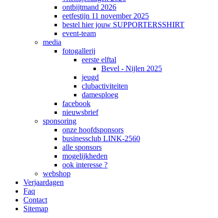
ontbijtmand 2026
eetfestijn 11 november 2025
bestel hier jouw SUPPORTERSSHIRT
event-team
media
fotogallerij
eerste elftal
Bevel - Nijlen 2025
jeugd
clubactiviteiten
damesploeg
facebook
nieuwsbrief
sponsoring
onze hoofdsponsors
businessclub LINK-2560
alle sponsors
mogelijkheden
ook interesse ?
webshop
Verjaardagen
Faq
Contact
Sitemap