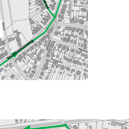
BTW-nr : B
n