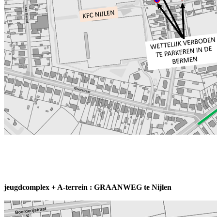
leden 3de amateurklasse 26 ploege
jeugdcomplex + A-terrein : GRAANWEG te Nijlen