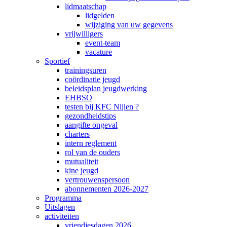
lidmaatschap
lidgelden
wijziging van uw gegevens
vrijwilligers
event-team
vacature
Sportief
trainingsuren
coördinatie jeugd
beleidsplan jeugdwerking
EHBSO
testen bij KFC Nijlen ?
gezondheidstips
aangifte ongeval
charters
intern reglement
rol van de ouders
mutualiteit
kine jeugd
vertrouwenspersoon
abonnementen 2026-2027
Programma
Uitslagen
activiteiten
vriendjesdagen 2026