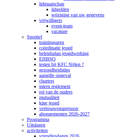
lidmaatschap
lidgelden
wijziging van uw gegevens
vrijwilligers
event-team
vacature
Sportief
trainingsuren
coördinatie jeugd
beleidsplan jeugdwerking
EHBSO
testen bij KFC Nijlen ?
gezondheidstips
aangifte ongeval
charters
intern reglement
rol van de ouders
mutualiteit
kine jeugd
vertrouwenspersoon
abonnementen 2026-2027
Programma
Uitslagen
activiteiten
vriendjesdagen 2026