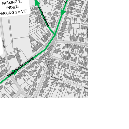
BTW-nr : B
n