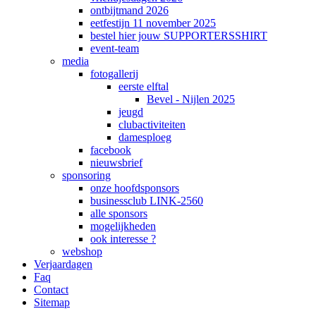
ontbijtmand 2026
eetfestijn 11 november 2025
bestel hier jouw SUPPORTERSSHIRT
event-team
media
fotogallerij
eerste elftal
Bevel - Nijlen 2025
jeugd
clubactiviteiten
damesploeg
facebook
nieuwsbrief
sponsoring
onze hoofdsponsors
businessclub LINK-2560
alle sponsors
mogelijkheden
ook interesse ?
webshop
Verjaardagen
Faq
Contact
Sitemap