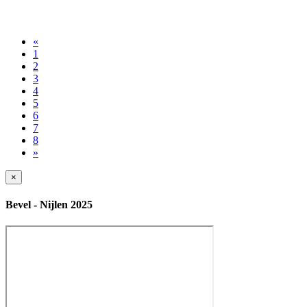
«
1
2
3
4
5
6
7
8
»
×
Bevel - Nijlen 2025