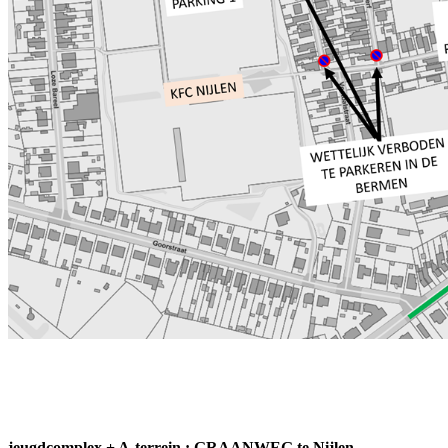
leden 3de amateurklasse 26 ploege
jeugdcomplex + A-terrein : GRAANWEG te Nijlen