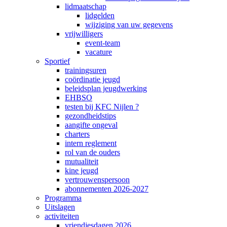
lidmaatschap
lidgelden
wijziging van uw gegevens
vrijwilligers
event-team
vacature
Sportief
trainingsuren
coördinatie jeugd
beleidsplan jeugdwerking
EHBSO
testen bij KFC Nijlen ?
gezondheidstips
aangifte ongeval
charters
intern reglement
rol van de ouders
mutualiteit
kine jeugd
vertrouwenspersoon
abonnementen 2026-2027
Programma
Uitslagen
activiteiten
vriendjesdagen 2026