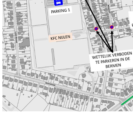
BTW-nr : BE 0404 069 732 sinds
1927 450 leden 3de