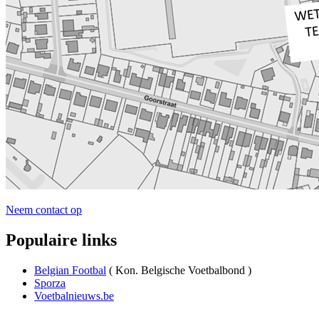
Neem contact op
Populaire links
Belgian Footbal
( Kon. Belgische Voetbalbond )
Sporza
Voetbalnieuws.be