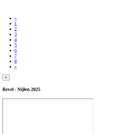
«
1
2
3
4
5
6
7
8
»
×
Bevel - Nijlen 2025