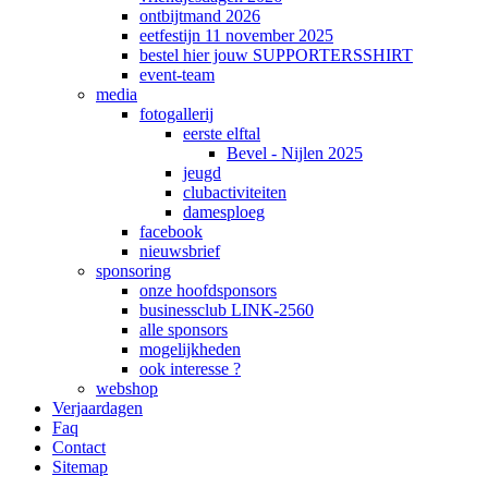
ontbijtmand 2026
eetfestijn 11 november 2025
bestel hier jouw SUPPORTERSSHIRT
event-team
media
fotogallerij
eerste elftal
Bevel - Nijlen 2025
jeugd
clubactiviteiten
damesploeg
facebook
nieuwsbrief
sponsoring
onze hoofdsponsors
businessclub LINK-2560
alle sponsors
mogelijkheden
ook interesse ?
webshop
Verjaardagen
Faq
Contact
Sitemap